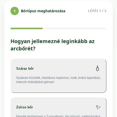
1
Bőrtípus meghatározása
LÉPÉS
1
/ 3
Hogyan jellemezné leginkább az
arcbőrét?
💧
Száraz bőr
Gyakran húzódik, hámlásra hajlamos, matt, érdes tapintású,
intenzív hidratálást igényel.
✨
Zsíros bőr
Fénylik (különösen a T-vonalban), tág pórusú, pattanásokra