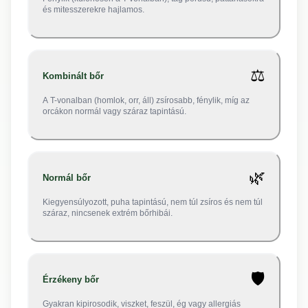
és mitesszerekre hajlamos.
⚖️
Kombinált bőr
A T-vonalban (homlok, orr, áll) zsírosabb, fénylik, míg az
orcákon normál vagy száraz tapintású.
🌿
Normál bőr
Kiegyensúlyozott, puha tapintású, nem túl zsíros és nem túl
száraz, nincsenek extrém bőrhibái.
🛡️
Érzékeny bőr
Gyakran kipirosodik, viszket, feszül, ég vagy allergiás