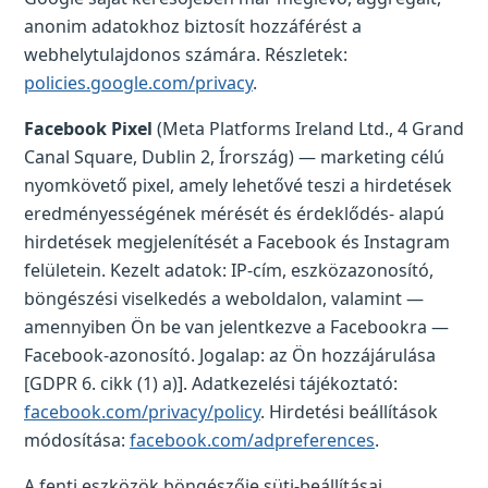
anonim adatokhoz biztosít hozzáférést a
webhelytulajdonos számára. Részletek:
policies.google.com/privacy
.
Facebook Pixel
(Meta Platforms Ireland Ltd., 4 Grand
Canal Square, Dublin 2, Írország) — marketing célú
nyomkövető pixel, amely lehetővé teszi a hirdetések
eredményességének mérését és érdeklődés- alapú
hirdetések megjelenítését a Facebook és Instagram
felületein. Kezelt adatok: IP-cím, eszközazonosító,
böngészési viselkedés a weboldalon, valamint —
amennyiben Ön be van jelentkezve a Facebookra —
Facebook-azonosító. Jogalap: az Ön hozzájárulása
[GDPR 6. cikk (1) a)]. Adatkezelési tájékoztató:
facebook.com/privacy/policy
. Hirdetési beállítások
módosítása:
facebook.com/adpreferences
.
A fenti eszközök böngészője süti-beállításai