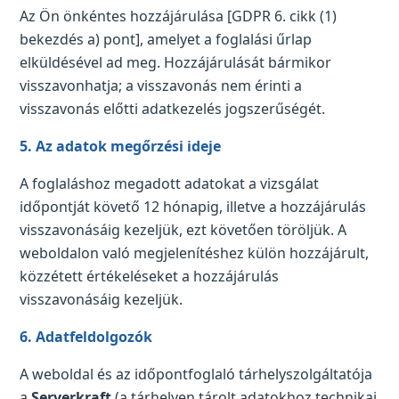
Az Ön önkéntes hozzájárulása [GDPR 6. cikk (1)
bekezdés a) pont], amelyet a foglalási űrlap
elküldésével ad meg. Hozzájárulását bármikor
visszavonhatja; a visszavonás nem érinti a
visszavonás előtti adatkezelés jogszerűségét.
5. Az adatok megőrzési ideje
A foglaláshoz megadott adatokat a vizsgálat
időpontját követő 12 hónapig, illetve a hozzájárulás
visszavonásáig kezeljük, ezt követően töröljük. A
weboldalon való megjelenítéshez külön hozzájárult,
közzétett értékeléseket a hozzájárulás
visszavonásáig kezeljük.
6. Adatfeldolgozók
A weboldal és az időpontfoglaló tárhelyszolgáltatója
a
Serverkraft
(a tárhelyen tárolt adatokhoz technikai