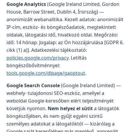
Google Analytics
(Google Ireland Limited, Gordon
House, Barrow Street, Dublin 4, Írország) —
anonimizált webanalitika. Kezelt adatok: anonimizált
IP-cím, eszköz- és böngészőadatok, megtekintett
oldalak, látogatási idő, hivatkozó oldal. Megőrzési
idő: 14 hónap. Jogalap: az Ön hozzájárulása [GDPR 6.
cikk (1) a)]. Adatkezelési tájékoztató:
policies.google.com/privacy
. Letiltás
böngészőbővítménnyel:
tools.google.com/dlpage/gaoptout
.
Google Search Console
(Google Ireland Limited) —
webhely- tulajdonosi SEO-eszköz, amellyel a
weboldal Google-keresőben elért teljesítményét
követjük nyomon.
Nem helyez el sütit
a látogatók
böngészőjében, és nem gyűjt egyéni szintű
személyes adatokat a látogatóktól — kizárólag a
Google saját keresőjében már meglévő, aggregált,